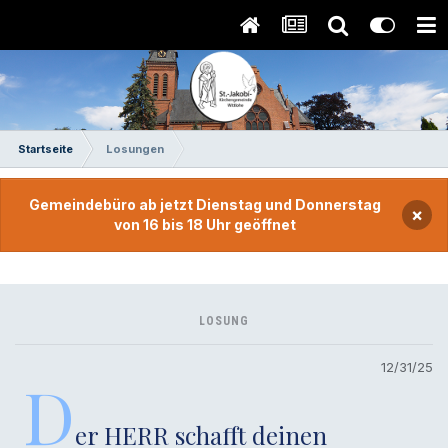
Startseite
Losungen
Gemeindebüro ab jetzt Dienstag und Donnerstag
×
von 16 bis 18 Uhr geöffnet
LOSUNG
12/31/25
D
er HERR schafft deinen