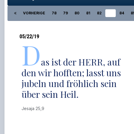
VORHERIGE
78
79
80
81
82
83
84
8
05/22/19
D
as ist der HERR, auf
den wir hofften; lasst uns
jubeln und fröhlich sein
über sein Heil.
Jesaja 25,9