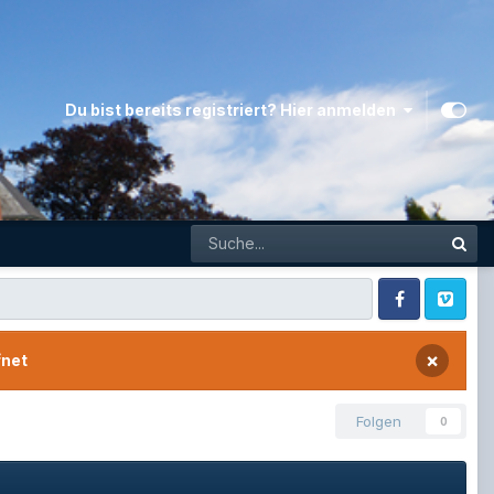
Du bist bereits registriert? Hier anmelden
Facebook
Vimeo
×
fnet
Folgen
0