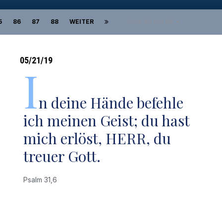
5
86
87
88
WEITER
Seite 83 von 88
05/21/19
I
n deine Hände befehle
ich meinen Geist; du hast
mich erlöst, HERR, du
treuer Gott.
Psalm 31,6