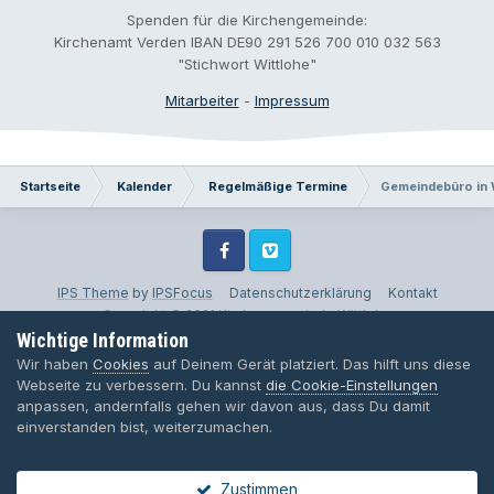
Spenden für die Kirchengemeinde:
Kirchenamt Verden IBAN DE90 291 526 700 010 032 563
"Stichwort Wittlohe"
Mitarbeiter
-
Impressum
Startseite
Kalender
Regelmäßige Termine
Gemeindebüro in W
Facebook
Vimeo
IPS Theme
by
IPSFocus
Datenschutzerklärung
Kontakt
Copyright © 2021 Kirchengemeinde Wittlohe
Wichtige Information
Powered by Invision Community
Wir haben
Cookies
auf Deinem Gerät platziert. Das hilft uns diese
Webseite zu verbessern. Du kannst
die Cookie-Einstellungen
anpassen, andernfalls gehen wir davon aus, dass Du damit
einverstanden bist, weiterzumachen.
Zustimmen