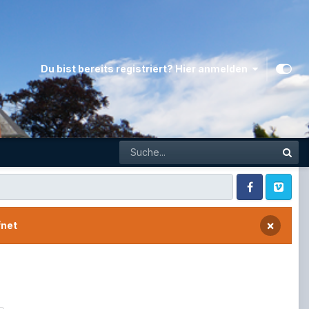
Du bist bereits registriert? Hier anmelden
Facebook
Vimeo
×
fnet