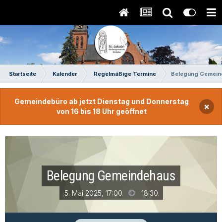
Startseite
Kalender
Regelmäßige Termine
Belegung Gemein
Gemeindebüro ab jetzt Dienstag und Donnerstag
×
von 16 bis 18 Uhr geöffnet
Belegung Gemeindehaus
5. Mai 2025, 17:00
18:30