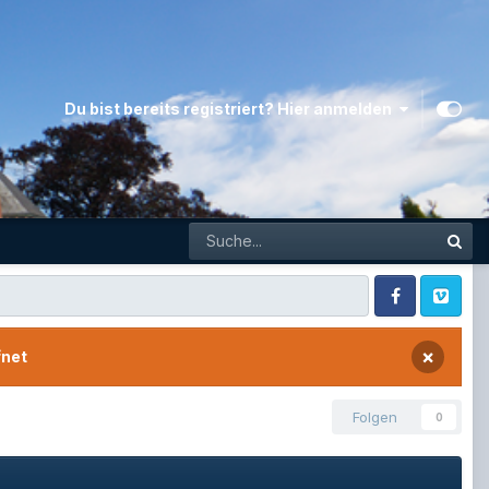
Du bist bereits registriert? Hier anmelden
Facebook
Vimeo
×
fnet
Folgen
0