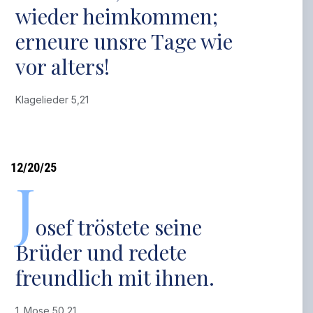
wieder heimkommen;
erneure unsre Tage wie
vor alters!
Klagelieder 5,21
12/20/25
J
osef tröstete seine
Brüder und redete
freundlich mit ihnen.
1. Mose 50,21