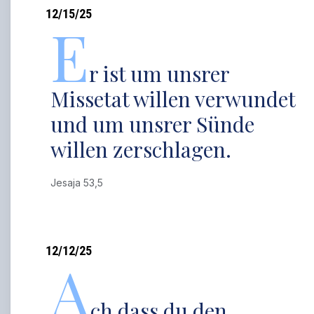
12/15/25
E
r ist um unsrer
Missetat willen verwundet
und um unsrer Sünde
willen zerschlagen.
Jesaja 53,5
12/12/25
A
ch dass du den