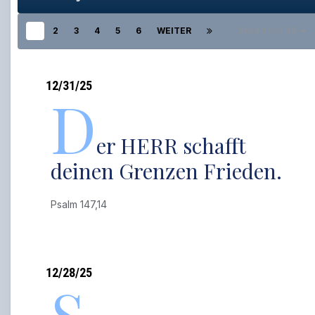
1
2
3
4
5
6
WEITER
Seite 1 von 88
12/31/25
D
er HERR schafft
deinen Grenzen Frieden.
Psalm 147,14
12/28/25