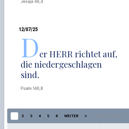
Jesaja 46,4
12/07/25
D
er HERR richtet auf,
die niedergeschlagen
sind.
Psalm 146,8
1
2
3
4
5
6
WEITER
Seite 1 von 88