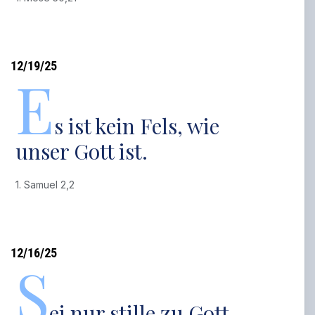
12/19/25
E
s ist kein Fels, wie
unser Gott ist.
1. Samuel 2,2
12/16/25
S
ei nur stille zu Gott,