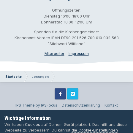
Öffnungszeiten:
Dienstag 16:00-18:00 Uhr
Donnerstag 10:00-12:00 Uhr
Spenden für die Kirchengemeinde:
Kirchenamt Verden IBAN DE90 291 526 700 010 032 563
"Stichwort Wittlohe"
Mitarbeiter
-
Impressum
Startseite
Losungen
Facebook
Vimeo
IPS Theme
by
IPSFocus
Datenschutzerklärung
Kontakt
Copyright © 2021 Kirchengemeinde Wittlohe
Wichtige Information
Powered by Invision Community
Wir haben
Cookies
auf Deinem Gerät platziert. Das hilft uns diese
Webseite zu verbessern. Du kannst
die Cookie-Einstellungen