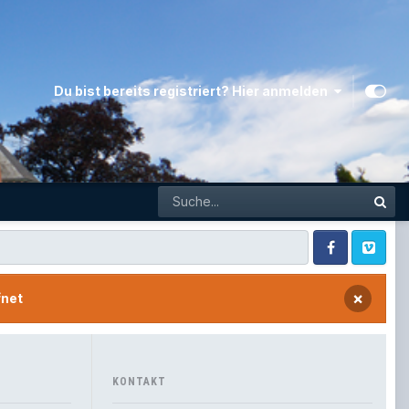
Du bist bereits registriert? Hier anmelden
Facebook
Vimeo
×
fnet
KONTAKT