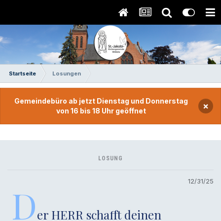
Startseite
Losungen
Gemeindebüro ab jetzt Dienstag und Donnerstag
×
von 16 bis 18 Uhr geöffnet
LOSUNG
12/31/25
D
er HERR schafft deinen