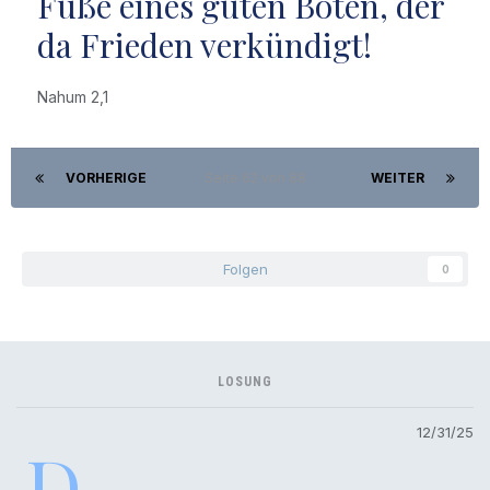
Füße eines guten Boten, der
da Frieden verkündigt!
Nahum 2,1
VORHERIGE
Seite 62 von 88
WEITER
Folgen
0
LOSUNG
12/31/25
D