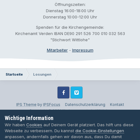
Öffnungszeiten:
Dienstag 16:00-18:00 Uhr
Donnerstag 10:00-12:00 Uhr
Spenden für die Kirchengemeinde:
Kirchenamt Verden IBAN DE90 291 526 700 010 032 563
"Stichwort Wittlohe"
Mitarbeiter
-
Impressum
Startseite
Losungen
Facebook
Vimeo
IPS Theme
by
IPSFocus
Datenschutzerklärung
Kontakt
Copyright © 2021 Kirchengemeinde Wittlohe
Wichtige Information
Powered by Invision Community
Wir haben
Cookies
auf Deinem Gerät platziert. Das hilft uns diese
Webseite zu verbessern. Du kannst
die Cookie-Einstellungen
anpassen, andernfalls gehen wir davon aus, dass Du damit