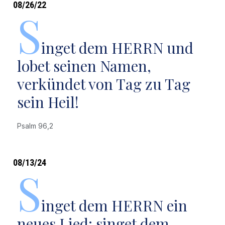
08/26/22
S
inget dem HERRN und
lobet seinen Namen,
verkündet von Tag zu Tag
sein Heil!
Psalm 96,2
08/13/24
S
inget dem HERRN ein
neues Lied; singet dem