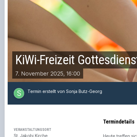
KiWi-Freizeit Gottesdiens
7. November 2025, 16:00
Termin erstellt von Sonja Butz-Georg
Termindetails
VERANSTALTUNGSORT
St. Jakobi Kirche
Heute treffen s