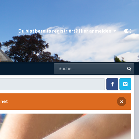
Du bist bereits registriert? Hier anmelden
Facebook
Vimeo
×
fnet