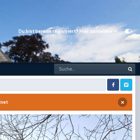
Du bist bereits registriert? Hier anmelden
Facebook
Vimeo
×
fnet