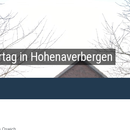
rtag in Hohenaverbergen
s Oswich