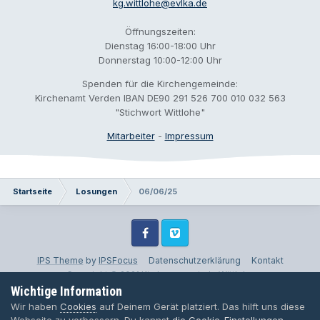
kg.wittlohe@evlka.de
Öffnungszeiten:
Dienstag 16:00-18:00 Uhr
Donnerstag 10:00-12:00 Uhr
Spenden für die Kirchengemeinde:
Kirchenamt Verden IBAN DE90 291 526 700 010 032 563
"Stichwort Wittlohe"
Mitarbeiter
-
Impressum
Startseite
Losungen
06/06/25
Facebook
Vimeo
IPS Theme
by
IPSFocus
Datenschutzerklärung
Kontakt
Copyright © 2021 Kirchengemeinde Wittlohe
Wichtige Information
Powered by Invision Community
Wir haben
Cookies
auf Deinem Gerät platziert. Das hilft uns diese