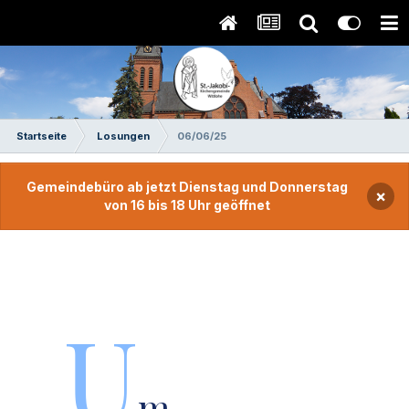
Startseite
Losungen
06/06/25
Gemeindebüro ab jetzt Dienstag und Donnerstag
×
von 16 bis 18 Uhr geöffnet
U
m