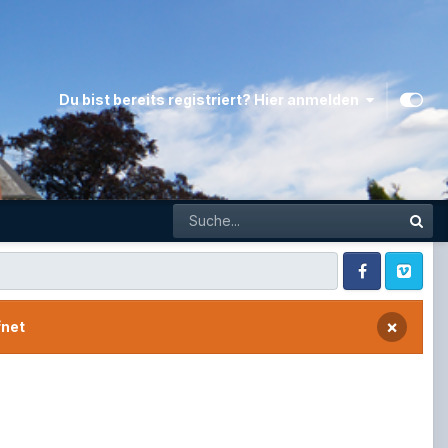
Du bist bereits registriert? Hier anmelden
Facebook
Vimeo
×
fnet