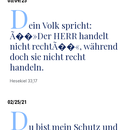
05/09/25
D
ein Volk spricht:
Ã��»Der HERR handelt
nicht rechtÃ��«, während
doch sie nicht recht
handeln.
Hesekiel 33,17
02/25/21
D
u bist mein Schutz und