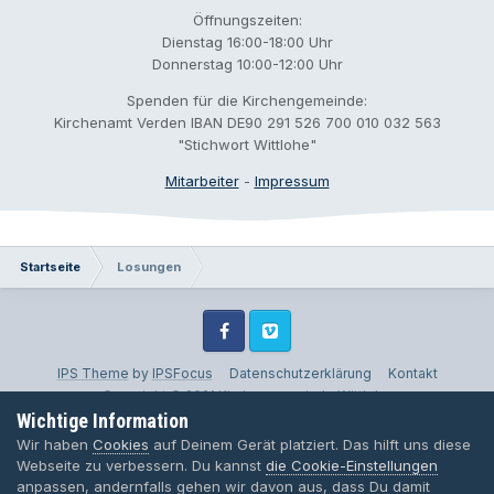
Öffnungszeiten:
Dienstag 16:00-18:00 Uhr
Donnerstag 10:00-12:00 Uhr
Spenden für die Kirchengemeinde:
Kirchenamt Verden IBAN DE90 291 526 700 010 032 563
"Stichwort Wittlohe"
Mitarbeiter
-
Impressum
Startseite
Losungen
Facebook
Vimeo
IPS Theme
by
IPSFocus
Datenschutzerklärung
Kontakt
Copyright © 2021 Kirchengemeinde Wittlohe
Wichtige Information
Powered by Invision Community
Wir haben
Cookies
auf Deinem Gerät platziert. Das hilft uns diese
Webseite zu verbessern. Du kannst
die Cookie-Einstellungen
anpassen, andernfalls gehen wir davon aus, dass Du damit