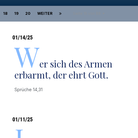
18
19
20
WEITER
Seite 15 von 88
01/14/25
W
er sich des Armen
erbarmt, der ehrt Gott.
Sprüche 14,31
01/11/25