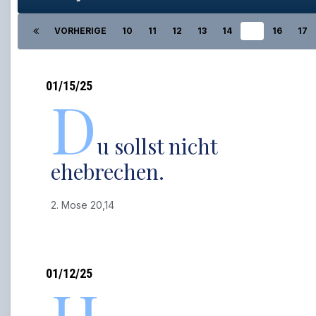
VORHERIGE
10
11
12
13
14
15
16
17
01/15/25
D
u sollst nicht
ehebrechen.
2. Mose 20,14
01/12/25