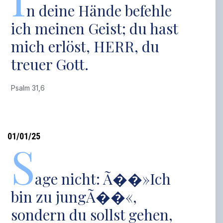
n deine Hände befehle
ich meinen Geist; du hast
mich erlöst, HERR, du
treuer Gott.
Psalm 31,6
01/01/25
S
age nicht: Ã��»Ich
bin zu jungÃ��«,
sondern du sollst gehen,