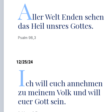
A
ller Welt Enden sehen
das Heil unsres Gottes.
Psalm 98,3
12/25/24
I
ch will euch annehmen
zu meinem Volk und will
euer Gott sein.