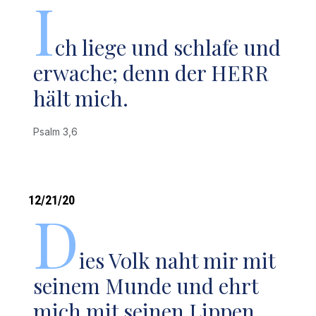
I
ch liege und schlafe und
erwache; denn der HERR
hält mich.
Psalm 3,6
12/21/20
D
ies Volk naht mir mit
seinem Munde und ehrt
mich mit seinen Lippen,