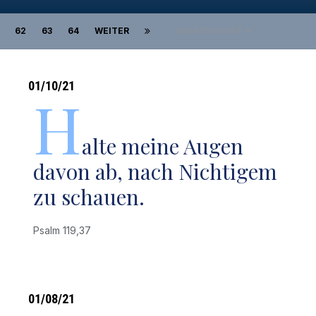
62
63
64
WEITER
Seite 59 von 88
01/10/21
H
alte meine Augen
davon ab, nach Nichtigem
zu schauen.
Psalm 119,37
01/08/21