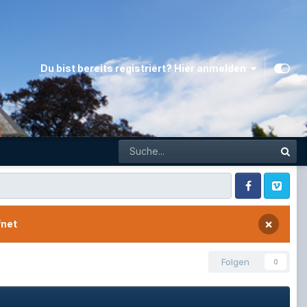
Du bist bereits registriert? Hier anmelden
Facebook
Vimeo
×
fnet
Folgen
0