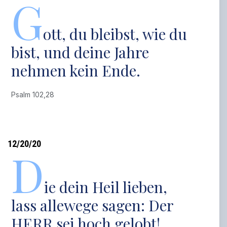
G
ott, du bleibst, wie du
bist, und deine Jahre
nehmen kein Ende.
Psalm 102,28
12/20/20
D
ie dein Heil lieben,
lass allewege sagen: Der
HERR sei hoch gelobt!