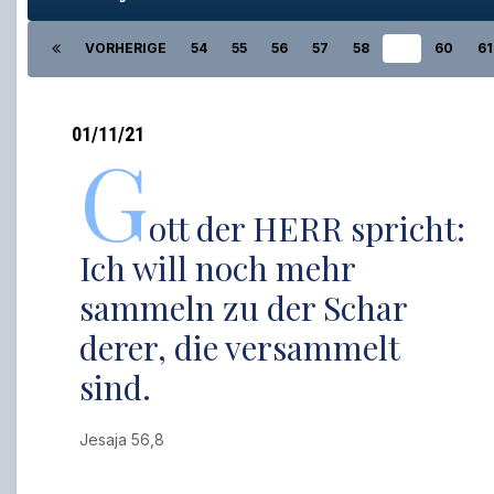
VORHERIGE
54
55
56
57
58
59
60
61
01/11/21
G
ott der HERR spricht:
Ich will noch mehr
sammeln zu der Schar
derer, die versammelt
sind.
Jesaja 56,8