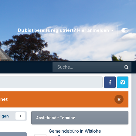
Du bist bereits registriert? Hier anmelden
Facebook
Vimeo
×
fnet
olgen
1
Anstehende Termine
Gemeindebüro in Wittlohe