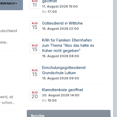
geöffnet
AUG
EREN NACH
11
11. August 2026 15:00
Bis
17:00
Gottesdienst in Wittlohe
AUG
15
15. August 2026 22:00
eutschland
KiWi für Familien: Elternhafen
me...
zum Thema "Also das hätte es
AUG
15
früher nicht gegeben"
15. August 2026 08:00
Einschulungsgottesdienst
AUG
Grundschule Luttum
15
15. August 2026 09:00
Klamottenkiste geöffnet
AUG
20
20. August 2026 14:00
ird, ist
Bis
15:00
 schon...
Berichte